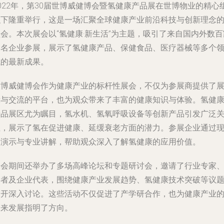
022年，第30届世博威健博会暨氢健康产品展在世博物业的精心
织下隆重举行，这是一场汇聚全球健康产业前沿科技与创新理念
会。本次展会以“氢健康·新生活”为主题，吸引了来自国内外数百
知名企业参展，展示了氢健康产品、保健食品、医疗器械等多个
域的最新成果。
世博威健博会作为健康产业的标杆性展会，不仅为参展商提供了
示与交流的平台，也为观众带来了丰富的健康知识与体验。氢健
产品展区尤为瞩目，氢水机、氢氧呼吸设备等创新产品引发广泛
注，展示了氢在促进健康、延缓衰老方面的潜力。参展企业通过
场演示与专业讲解，帮助观众深入了解氢健康的应用价值。
展会期间还举办了多场高峰论坛和专题研讨会，邀请了行业专家
学者及企业代表，围绕健康产业发展趋势、氢健康技术突破等议
展开深入讨论。这些活动不仅促进了产学研合作，也为健康产业
未来发展指明了方向。