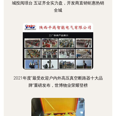
城投阅璟台 五证齐全实力盘，开发商直销钜惠热销
全城
2021年度“最受欢迎户内外高压真空断路器十大品
牌”重磅发布，世博物业荣耀登榜