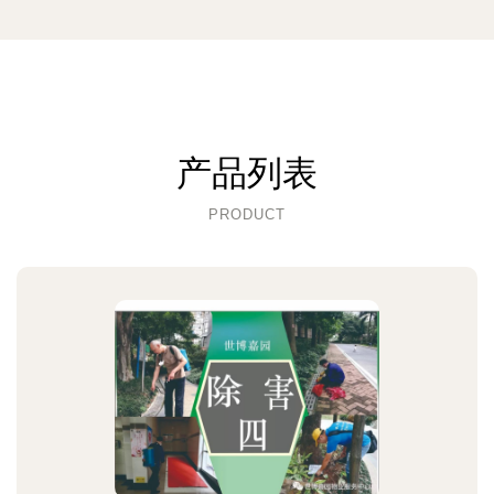
产品列表
PRODUCT