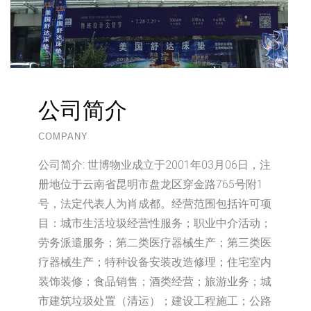
公司简介
COMPANY
公司简介:
世博物业成立于2001年03月06日，注
册地位于云南省昆明市盘龙区穿金路765号附1
号，法定代表人为肖成都。经营范围包括许可项
目：城市生活垃圾经营性服务；职业中介活动；
劳务派遣服务；第二类医疗器械生产；第三类医
疗器械生产；特种设备安装改造修理；住宅室内
装饰装修；食品销售；酒类经营；旅游业务；城
市建筑垃圾处置（清运）；建设工程施工；公路