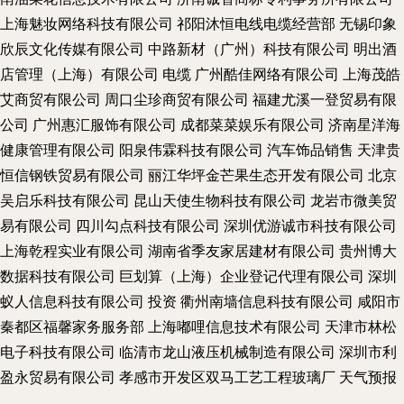
上海魅妆网络科技有限公司
祁阳沐恒电线电缆经营部
无锡印象
欣辰文化传媒有限公司
中路新材（广州）科技有限公司
明出酒
店管理（上海）有限公司
电缆
广州酷佳网络有限公司
上海茂皓
艾商贸有限公司
周口尘珍商贸有限公司
福建尤溪一登贸易有限
公司
广州惠汇服饰有限公司
成都菜菜娱乐有限公司
济南星洋海
健康管理有限公司
阳泉伟霖科技有限公司
汽车饰品销售
天津贵
恒信钢铁贸易有限公司
丽江华坪金芒果生态开发有限公司
北京
吴启乐科技有限公司
昆山天使生物科技有限公司
龙岩市微美贸
易有限公司
四川勾点科技有限公司
深圳优游诚市科技有限公司
上海乾程实业有限公司
湖南省季友家居建材有限公司
贵州博大
数据科技有限公司
巨划算（上海）企业登记代理有限公司
深圳
蚁人信息科技有限公司
投资
衢州南墙信息科技有限公司
咸阳市
秦都区福馨家务服务部
上海嘟哩信息技术有限公司
天津市林松
电子科技有限公司
临清市龙山液压机械制造有限公司
深圳市利
盈永贸易有限公司
孝感市开发区双马工艺工程玻璃厂
天气预报