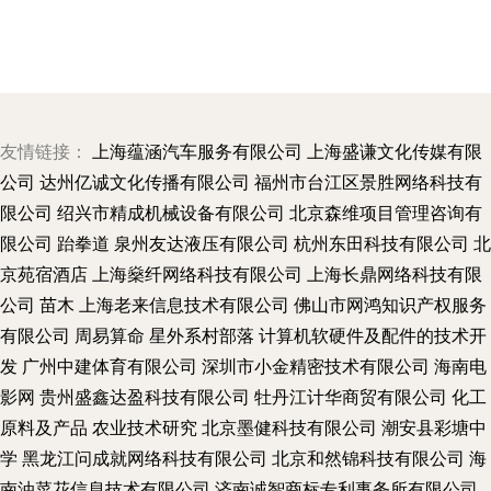
友情链接：
上海蕴涵汽车服务有限公司
上海盛谦文化传媒有限
公司
达州亿诚文化传播有限公司
福州市台江区景胜网络科技有
限公司
绍兴市精成机械设备有限公司
北京森维项目管理咨询有
限公司
跆拳道
泉州友达液压有限公司
杭州东田科技有限公司
北
京苑宿酒店
上海燊纤网络科技有限公司
上海长鼎网络科技有限
公司
苗木
上海老来信息技术有限公司
佛山市网鸿知识产权服务
有限公司
周易算命
星外系村部落
计算机软硬件及配件的技术开
发
广州中建体育有限公司
深圳市小金精密技术有限公司
海南电
影网
贵州盛鑫达盈科技有限公司
牡丹江计华商贸有限公司
化工
原料及产品
农业技术研究
北京墨健科技有限公司
潮安县彩塘中
学
黑龙江问成就网络科技有限公司
北京和然锦科技有限公司
海
南油菜花信息技术有限公司
济南诚智商标专利事务所有限公司